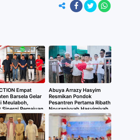
CTION Empat
Abuya Arrazy Hasyim
ten Barsela Gelar
Resmikan Pondok
di Meulaboh,
Pesantren Pertama Ribath
t Sinergi Pemajuan
Nouraniyyah Hasyimiyah
ayaan
di Nusantara