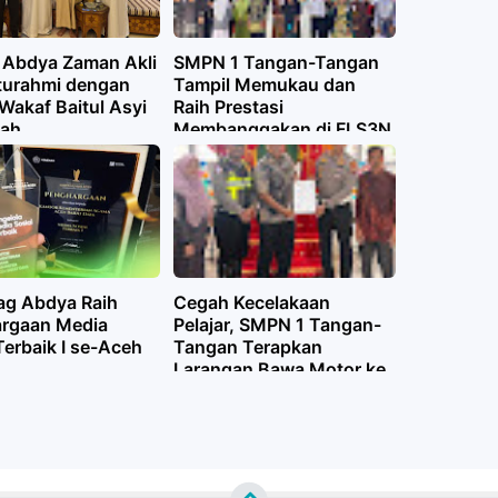
Abdya Zaman Akli
SMPN 1 Tangan-Tangan
aturahmi dengan
Tampil Memukau dan
Wakaf Baitul Asyi
Raih Prestasi
dah
Membanggakan di FLS3N
g Abdya Raih
Cegah Kecelakaan
rgaan Media
Pelajar, SMPN 1 Tangan-
Terbaik I se-Aceh
Tangan Terapkan
Larangan Bawa Motor ke
Sekolah