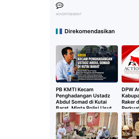
ADVERTISEMENT
Direkomendasikan
PB KMTI Kecam
DPW A
Penghadangan Ustadz
Kabupa
Abdul Somad di Kutai
Raker 
Barat, Minta Polisi Usut
Perkua
Tuntas
Kebud