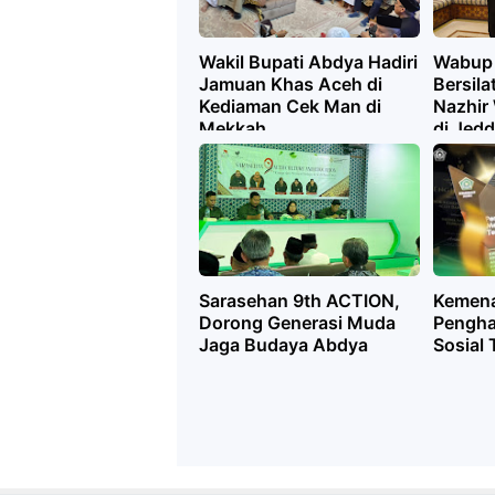
Wakil Bupati Abdya Hadiri
Wabup 
Jamuan Khas Aceh di
Bersil
Kediaman Cek Man di
Nazhir 
Mekkah
di Jed
Sarasehan 9th ACTION,
Kemena
Dorong Generasi Muda
Pengha
Jaga Budaya Abdya
Sosial 