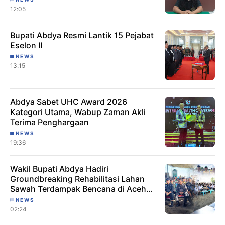
12:05
Bupati Abdya Resmi Lantik 15 Pejabat
Eselon II
NEWS
13:15
Abdya Sabet UHC Award 2026
Kategori Utama, Wabup Zaman Akli
Terima Penghargaan
NEWS
19:36
Wakil Bupati Abdya Hadiri
Groundbreaking Rehabilitasi Lahan
Sawah Terdampak Bencana di Aceh
Utara
NEWS
02:24