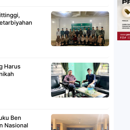
tinggi,
Ketarbiyahan
nikah
euku Ben
 Nasional