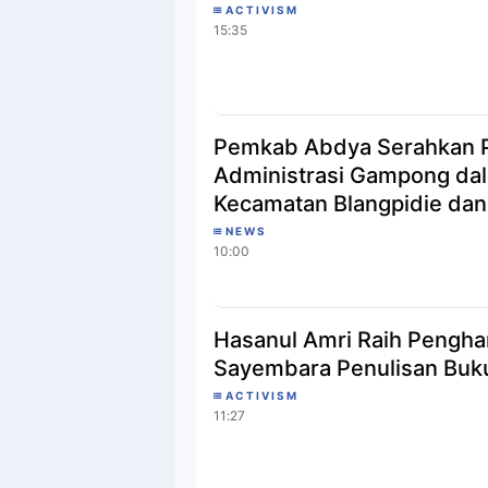
ACTIVISM
15:35
Pemkab Abdya Serahkan P
Administrasi Gampong da
Kecamatan Blangpidie da
NEWS
10:00
Hasanul Amri Raih Pengha
Sayembara Penulisan Buku
ACTIVISM
11:27