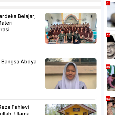
rdeka Belajar,
ateri
rasi
 Bangsa Abdya
Reza Fahlevi
ullah, Ulama