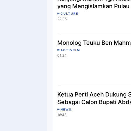
yang Mengislamkan Pulau
CULTURE
22:35
Monolog Teuku Ben Mahm
ACTIVISM
01:24
Ketua Perti Aceh Dukung S
Sebagai Calon Bupati Abd
NEWS
18:48