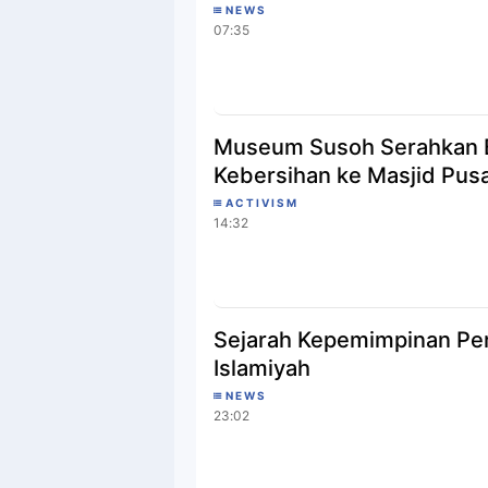
NEWS
07:35
Museum Susoh Serahkan B
Kebersihan ke Masjid Pus
ACTIVISM
14:32
Sejarah Kepemimpinan Per
Islamiyah
NEWS
23:02