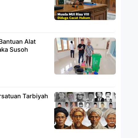
antuan Alat
aka Susoh
satuan Tarbiyah