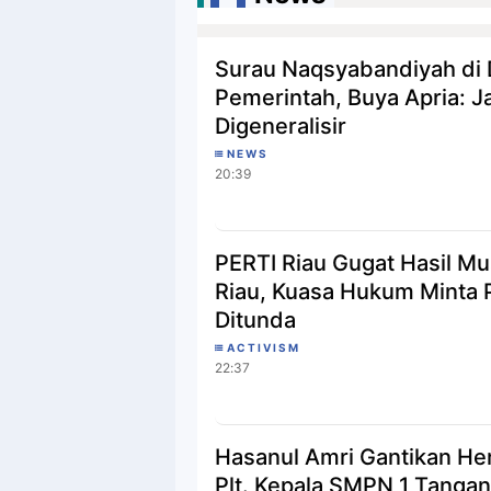
Surau Naqsyabandiyah di D
Pemerintah, Buya Apria: 
Digeneralisir
NEWS
20:39
PERTI Riau Gugat Hasil Mu
Riau, Kuasa Hukum Minta 
Ditunda
ACTIVISM
22:37
Hasanul Amri Gantikan He
Plt. Kepala SMPN 1 Tanga