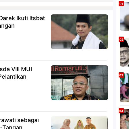
arek Ikuti Itsbat
Jangan
sda VIII MUI
Pelantikan
rawati sebagai
n-Tangan