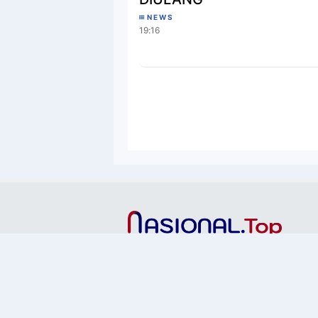
NEWS
19:16
Copyright ©
2026
Nasional.Top — Berita Top Nasional
Indonesia™
Premium
By
Raushan